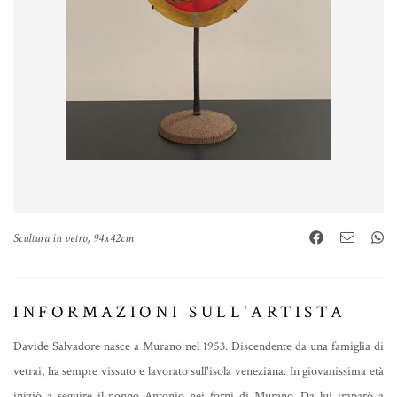
Scultura in vetro, 94x42cm
INFORMAZIONI SULL'ARTISTA
Davide Salvadore nasce a Murano nel 1953. Discendente da una famiglia di
vetrai, ha sempre vissuto e lavorato sull'isola veneziana. In giovanissima età
iniziò a seguire il nonno Antonio nei forni di Murano. Da lui imparò a