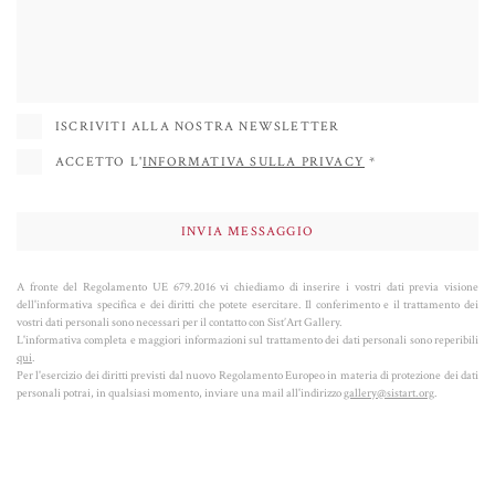
Meydam, Frank Borst, Massimo Nordio. Davide Salvadore è anche socio
fondatore del "Centro Studio Vetro" di Murano, Associazione Culturale no-
profit nata nel 1997 per coltivare e promuovere - in Italia e all'estero - la
cultura e l'arte del vetro. "Centro Studio Vetro" pubblica la rivista
ISCRIVITI ALLA NOSTRA NEWSLETTER
internazionale d'arte del vetro chiamata "Vetro". Le sue opere sono
ACCETTO L'
INFORMATIVA SULLA PRIVACY
*
collezionate a livello internazionale ed sono esposte in molte collezioni
permanenti pubbliche e private. Il suo occhio per il design e la sua
padronanza delle sofisticate tecniche italiane rendono il suo lavoro davvero
unico nel suo genere.
A fronte del Regolamento UE 679.2016 vi chiediamo di inserire i vostri dati previa visione
dell'informativa specifica e dei diritti che potete esercitare. Il conferimento e il trattamento dei
vostri dati personali sono necessari per il contatto con Sist’Art Gallery.
L'informativa completa e maggiori informazioni sul trattamento dei dati personali sono reperibili
qui
.
Per l'esercizio dei diritti previsti dal nuovo Regolamento Europeo in materia di protezione dei dati
personali potrai, in qualsiasi momento, inviare una mail all'indirizzo
gallery@sistart.org
.