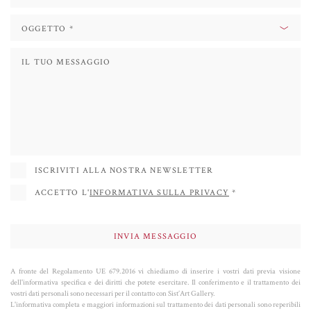
processo che coinvolge prima la body painting, poi la fotografia e nel potente
contesto dell'esperienza, che può essere trasformata in performance, ha
riportato al contemporaneo la più antica tradizione del ritratto.
Dal 2016, con una prima mostra alla Contempop Gallery di New York, ha
partecipato a mostre collettive e personali principalmente negli Stati Uniti,
in Spagna, in Francia, in Italia e in numerosi altri paesi. Ha iniziato a
collaborare con la Sist'Art Gallery nel 2020 e nel 2021 ha inaugurato il Face
Project nella cappella sconsacrata di Piazza San Marco (la Sis'Art Chapel). Il
suo successo è determinato anche dalle sue sculture di cani, dove la passione
ISCRIVITI ALLA NOSTRA NEWSLETTER
per i colori e la ricerca dell'equilibrio formale raggiunge la sua massima
ACCETTO L'
INFORMATIVA SULLA PRIVACY
*
espressione POP.
A fronte del Regolamento UE 679.2016 vi chiediamo di inserire i vostri dati previa visione
dell'informativa specifica e dei diritti che potete esercitare. Il conferimento e il trattamento dei
vostri dati personali sono necessari per il contatto con Sist’Art Gallery.
L'informativa completa e maggiori informazioni sul trattamento dei dati personali sono reperibili