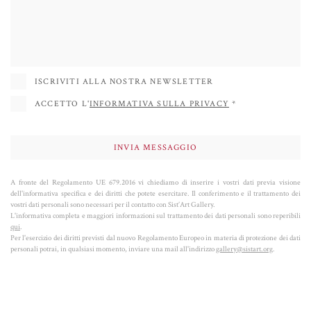
partecipato a mostre collettive e personali principalmente negli Stati Uniti,
in Spagna, in Francia, in Italia e in numerosi altri paesi. Ha iniziato a
collaborare con la Sist'Art Gallery nel 2020 e nel 2021 ha inaugurato il Face
Project nella cappella sconsacrata di Piazza San Marco (la Sis'Art Chapel). Il
suo successo è determinato anche dalle sue sculture di cani, dove la passione
ISCRIVITI ALLA NOSTRA NEWSLETTER
per i colori e la ricerca dell'equilibrio formale raggiunge la sua massima
ACCETTO L'
INFORMATIVA SULLA PRIVACY
*
espressione POP.
A fronte del Regolamento UE 679.2016 vi chiediamo di inserire i vostri dati previa visione
dell'informativa specifica e dei diritti che potete esercitare. Il conferimento e il trattamento dei
vostri dati personali sono necessari per il contatto con Sist’Art Gallery.
L'informativa completa e maggiori informazioni sul trattamento dei dati personali sono reperibili
qui
.
Per l'esercizio dei diritti previsti dal nuovo Regolamento Europeo in materia di protezione dei dati
personali potrai, in qualsiasi momento, inviare una mail all'indirizzo
gallery@sistart.org
.