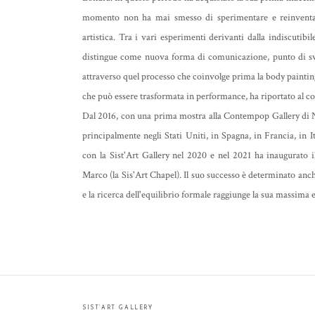
momento non ha mai smesso di sperimentare e reinventar
artistica. Tra i vari esperimenti derivanti dalla indiscutibile
distingue come nuova forma di comunicazione, punto di svol
attraverso quel processo che coinvolge prima la body painting,
che può essere trasformata in performance, ha riportato al co
Dal 2016, con una prima mostra alla Contempop Gallery di N
principalmente negli Stati Uniti, in Spagna, in Francia, in It
con la Sist'Art Gallery nel 2020 e nel 2021 ha inaugurato i
Marco (la Sis'Art Chapel). Il suo successo è determinato anche
e la ricerca dell'equilibrio formale raggiunge la sua massima
SIST’ART GALLERY