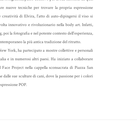
e nuove tecniche per trovare la propria espressione
 creatività di Elvira, l'atto di auto-dipingersi il viso si
ta innovativo e rivoluzionario nella body art. Infatti,
 poi la fotografia e nel potente contesto dell'esperienza,
ntemporaneo la più antica tradizione del ritratto.
ew York, ha partecipato a mostre collettive e personali
alia e in numerosi altri paesi. Ha iniziato a collaborare
l Face Project nella cappella sconsacrata di Piazza San
 dalle sue sculture di cani, dove la passione per i colori
 espressione POP.