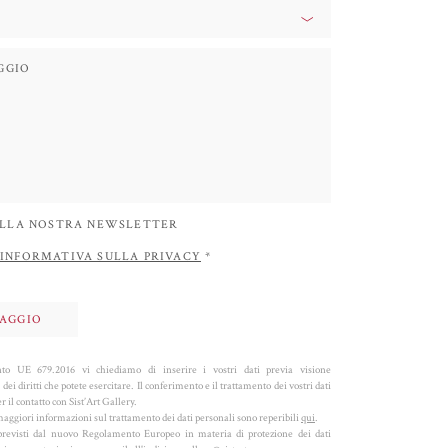
 ALLA NOSTRA NEWSLETTER
INFORMATIVA SULLA PRIVACY
*
o UE 679.2016 vi chiediamo di inserire i vostri dati previa visione
 dei diritti che potete esercitare. Il conferimento e il trattamento dei vostri dati
 il contatto con Sist’Art Gallery.
aggiori informazioni sul trattamento dei dati personali sono reperibili
qui
.
ti previsti dal nuovo Regolamento Europeo in materia di protezione dei dati