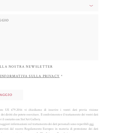
 ALLA NOSTRA NEWSLETTER
INFORMATIVA SULLA PRIVACY
*
o UE 679.2016 vi chiediamo di inserire i vostri dati previa visione
 dei diritti che potete esercitare. Il conferimento e il trattamento dei vostri dati
 il contatto con Sist’Art Gallery.
aggiori informazioni sul trattamento dei dati personali sono reperibili
qui
.
ti previsti dal nuovo Regolamento Europeo in materia di protezione dei dati