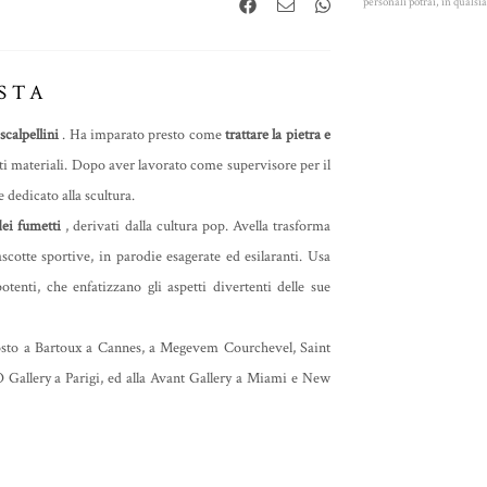
personali potrai, in quals
STA
 scalpellini
. Ha imparato presto come
trattare la pietra e
ti materiali. Dopo aver lavorato come supervisore per il
 dedicato alla scultura.
dei fumetti
, derivati dalla cultura pop. Avella trasforma
otte sportive, in parodie esagerate ed esilaranti. Usa
otenti, che enfatizzano gli aspetti divertenti delle sue
sposto a Bartoux a Cannes, a Megevem Courchevel, Saint
 Gallery a Parigi, ed alla Avant Gallery a Miami e New