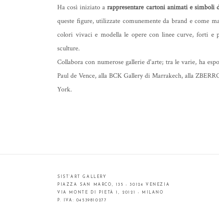
Ha così iniziato a
rappresentare cartoni animati e simboli 
queste figure, utilizzate comunemente da brand e come masc
colori vivaci e modella le opere con linee curve, forti e p
sculture.
Collabora con numerose gallerie d'arte; tra le varie, ha e
Paul de Vence, alla BCK Gallery di Marrakech, alla ZBERRO
York.
SIST’ART GALLERY
PIAZZA SAN MARCO, 135 - 30124 VENEZIA
VIA MONTE DI PIETÀ 1, 20121 - MILANO
P. IVA: 04539810277