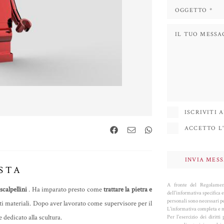
ISCRIVITI
ACCETTO L'
STA
A fronte del Regolament
 scalpellini
. Ha imparato presto come
trattare la pietra e
dell'informativa specifica e
personali sono necessari per
ti materiali. Dopo aver lavorato come supervisore per il
L'informativa completa e m
 dedicato alla scultura.
Per l'esercizio dei dirit