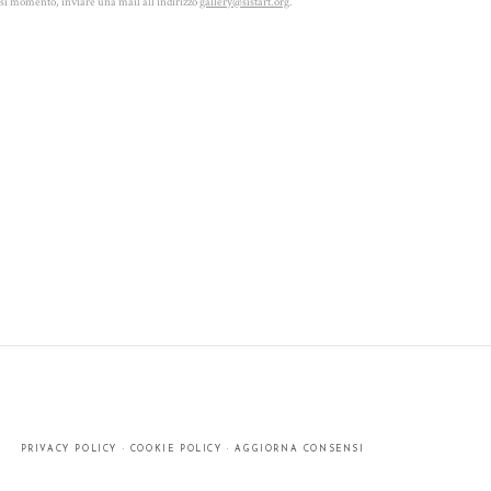
iasi momento, inviare una mail all'indirizzo
gallery@sistart.org
.
PRIVACY POLICY
·
COOKIE POLICY
·
AGGIORNA CONSENSI