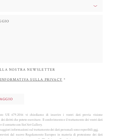
 ALLA NOSTRA NEWSLETTER
INFORMATIVA SULLA PRIVACY
*
o UE 679.2016 vi chiediamo di inserire i vostri dati previa visione
 dei diritti che potete esercitare. Il conferimento e il trattamento dei vostri dati
 il contatto con Sist’Art Gallery.
aggiori informazioni sul trattamento dei dati personali sono reperibili
qui
.
ti previsti dal nuovo Regolamento Europeo in materia di protezione dei dati