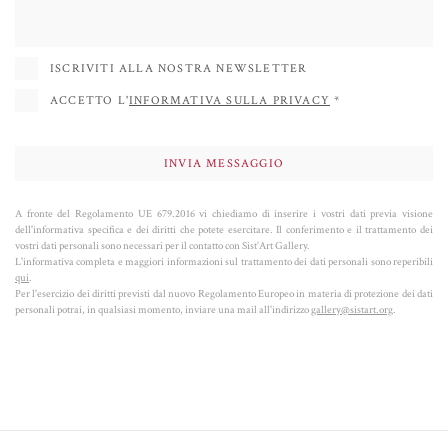
ISCRIVITI ALLA NOSTRA NEWSLETTER
ACCETTO L'
INFORMATIVA SULLA PRIVACY
*
A fronte del Regolamento UE 679.2016 vi chiediamo di inserire i vostri dati previa visione
dell'informativa specifica e dei diritti che potete esercitare. Il conferimento e il trattamento dei
vostri dati personali sono necessari per il contatto con Sist’Art Gallery.
L'informativa completa e maggiori informazioni sul trattamento dei dati personali sono reperibili
qui
.
Per l'esercizio dei diritti previsti dal nuovo Regolamento Europeo in materia di protezione dei dati
personali potrai, in qualsiasi momento, inviare una mail all'indirizzo
gallery@sistart.org
.