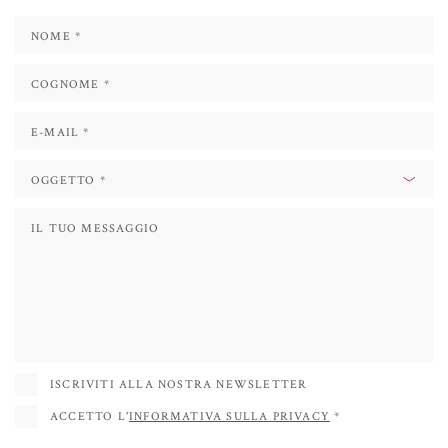
soggetti prediletti sono figure umane, soprattutto femminili, immerse
all’interno di stanze di palazzi sfarzosi, spesso decadenti, riempite
completamente d’acqua. La reazione dell’osservatore è una forte emozione di
immedesimazione con la scena rappresentata, suggerita anche dalla mimica
facciale dei personaggi rappresentanti. Nei suoi dipinti è presente anche uno
studio sul movimento dei corpi e delle vesti all’interno dell’acqua, che
risultano così molto naturali.
Il risultato finale è quello di corpi fluttuanti, sospesi nell’acqua, con un totale
senso di libertà di movimento.
ISCRIVITI ALLA NOSTRA NEWSLETTER
ACCETTO L'
INFORMATIVA SULLA PRIVACY
*