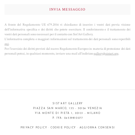
A fronte del Regolamento UE 679.2016 vi chiediamo di inserire i vostri dati previa visione
dell'informativa specifica e dei diritti che potete esercitare. Il conferimento e il trattamento dei
vostri dati personali sono necessari per il contatto con Sist’Art Gallery.
L'informativa completa e maggiori informazioni sul trattamento dei dati personali sono reperibili
qui
.
Per l'esercizio dei diritti previsti dal nuovo Regolamento Europeo in materia di protezione dei dati
personali potrai, in qualsiasi momento, inviare una mail all'indirizzo
gallery@sistart.org
.
SIST’ART GALLERY
PIAZZA SAN MARCO, 135 - 30124 VENEZIA
VIA MONTE DI PIETÀ 1, 20121 - MILANO
P. IVA: 04539810277
PRIVACY POLICY
·
COOKIE POLICY
·
AGGIORNA CONSENSI