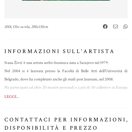
2018, Olio su tela, 200x150cm
INFORMAZIONI SULL'ARTISTA
Ivana Živić è una artista serbo-bosniaca nata a Sarajevo nel 1979.
Nel 2004 si è laureata presso la Facoltà di Belle Arti dell’Università di
Belgrado, dove ha completato anche gli studi post lauream, nel 2008.
Ha partecipato ad oltre 20 mostre personali e a più di 50 collettive in Europa
ed Asia, dove ha vinto numerosi premi e riconoscimenti, e a diverse
LEGGI...
residenze d’artista, tra le quali spicca quella presso ArtHub Abu Dhabi, UAE,
nel 2018.
CONTATTACI PER INFORMAZIONI,
Ha preso parte a numerose fiere internazionali in tutta Europa.
DISPONIBILITÀ E PREZZO
Ivana ha una forte fascinazione verso il mondo dell’acqua e infatti i suoi