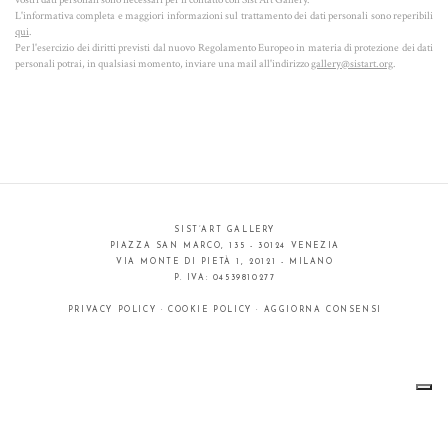
L'informativa completa e maggiori informazioni sul trattamento dei dati personali sono reperibili
qui
.
Per l'esercizio dei diritti previsti dal nuovo Regolamento Europeo in materia di protezione dei dati
personali potrai, in qualsiasi momento, inviare una mail all'indirizzo
gallery@sistart.org
.
SIST’ART GALLERY
PIAZZA SAN MARCO, 135 - 30124 VENEZIA
VIA MONTE DI PIETÀ 1, 20121 - MILANO
P. IVA: 04539810277
PRIVACY POLICY
·
COOKIE POLICY
·
AGGIORNA CONSENSI
Informativa sulla raccolta