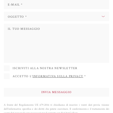
IBCA a Praga, alla 51° e 53° Biennale di Venezia.
Nel corso degli anni l’artista si è
dedicato principalmente alle tematiche
ambientali e ai danni irreparabili che l’uomo ha provocato alla natura
modificandola in maniera irreversibile
. “
Nel mio lavoro, provo continuamente
a mettere uno specchio di fronte agli spettatori per fargli capire che abbiamo preso
una via sbagliata, quella del puro consumismo e capitalismo senza freni. Ma ho
anche capito che serve a poco. Purtroppo, l’unico modo di cambiare il pensiero o il
modo di vivere e pensare è di sentire le conseguenze, reali e forti, sulla nostra pelle…
”
ISCRIVITI ALLA NOSTRA NEWSLETTER
ACCETTO L'
INFORMATIVA SULLA PRIVACY
*
A fronte del Regolamento UE 679.2016 vi chiediamo di inserire i vostri dati previa visione
dell'informativa specifica e dei diritti che potete esercitare. Il conferimento e il trattamento dei
vostri dati personali sono necessari per il contatto con Sist’Art Gallery.