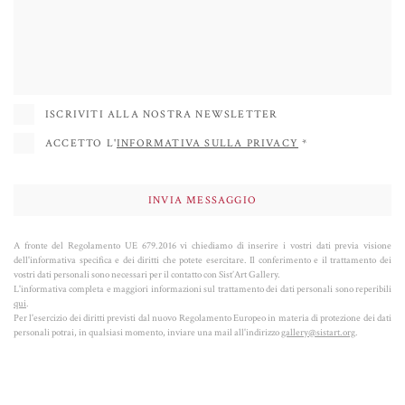
giorni nostri, ma le combina anche con graffiti, simboli legati alla cultura
occidentale, ed elementi della pop art, creando un mix armonico che ci
costringe a riconsiderare i valori corrispondenti e la realtà in cui viviamo.
Mette a nudo l'influenza del consumismo sul nostro modo di vivere e
pensare
, riferendosi non solo al consumo dei prodotti, ma anche delle
ISCRIVITI ALLA NOSTRA NEWSLETTER
immagini, delle icone e dei simboli che costituiscono il tessuto della nostra
ACCETTO L'
INFORMATIVA SULLA PRIVACY
*
cultura, del nostro immaginario collettivo e della nostra vita.
Battaglini ha esposto in Italia e all’estero, in numerose gallerie e fiere di
rilievo come Basilea. Case d’asta come Christie’s segnano il suo successo a
livello mondiale.
A fronte del Regolamento UE 679.2016 vi chiediamo di inserire i vostri dati previa visione
dell'informativa specifica e dei diritti che potete esercitare. Il conferimento e il trattamento dei
vostri dati personali sono necessari per il contatto con Sist’Art Gallery.
L'informativa completa e maggiori informazioni sul trattamento dei dati personali sono reperibili
qui
.
Per l'esercizio dei diritti previsti dal nuovo Regolamento Europeo in materia di protezione dei dati
personali potrai, in qualsiasi momento, inviare una mail all'indirizzo
gallery@sistart.org
.