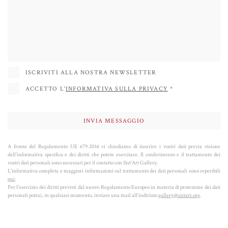
giorni nostri, ma le combina anche con graffiti, simboli legati alla cultura
occidentale, ed elementi della pop art, creando un mix armonico che ci
costringe a riconsiderare i valori corrispondenti e la realtà in cui viviamo.
Mette a nudo l'influenza del consumismo sul nostro modo di vivere e
pensare
, riferendosi non solo al consumo dei prodotti, ma anche delle
ISCRIVITI ALLA NOSTRA NEWSLETTER
immagini, delle icone e dei simboli che costituiscono il tessuto della nostra
ACCETTO L'
INFORMATIVA SULLA PRIVACY
*
cultura, del nostro immaginario collettivo e della nostra vita.
Battaglini ha esposto in Italia e all’estero, in numerose gallerie e fiere di
rilievo come Basilea. Case d’asta come Christie’s segnano il suo successo a
livello mondiale.
A fronte del Regolamento UE 679.2016 vi chiediamo di inserire i vostri dati previa visione
dell'informativa specifica e dei diritti che potete esercitare. Il conferimento e il trattamento dei
vostri dati personali sono necessari per il contatto con Sist’Art Gallery.
L'informativa completa e maggiori informazioni sul trattamento dei dati personali sono reperibili
qui
.
Per l'esercizio dei diritti previsti dal nuovo Regolamento Europeo in materia di protezione dei dati
personali potrai, in qualsiasi momento, inviare una mail all'indirizzo
gallery@sistart.org
.