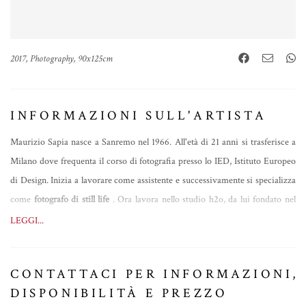
2017, Photography, 90x125cm
INFORMAZIONI SULL'ARTISTA
Maurizio Sapia nasce a Sanremo nel 1966. All'età di 21 anni si trasferisce a
Milano dove frequenta il corso di fotografia presso lo IED, Istituto Europeo
di Design. Inizia a lavorare come assistente e successivamente si specializza
come
fotografo di still life
. Ora lavora nello studio h2o, da lui fondato nel
2001 insieme a tre soci. Collabora con il mondo della moda, soprattutto con
LEGGI...
riviste e agenzie pubblicitarie.
All'inizio della sua carriera utilizza la fotografia tradizionale, ma in seguito la
CONTATTACI PER INFORMAZIONI,
ricerca di uno stile più personale lo conduce a una commistione con il
DISPONIBILITÀ E PREZZO
digitale, che permette di trovare la giusta espressione e lo
libera dalle regole