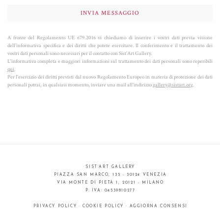
A fronte del Regolamento UE 679.2016 vi chiediamo di inserire i vostri dati previa visione
dell'informativa specifica e dei diritti che potete esercitare. Il conferimento e il trattamento dei
vostri dati personali sono necessari per il contatto con Sist’Art Gallery.
L'informativa completa e maggiori informazioni sul trattamento dei dati personali sono reperibili
qui
.
Per l'esercizio dei diritti previsti dal nuovo Regolamento Europeo in materia di protezione dei dati
personali potrai, in qualsiasi momento, inviare una mail all'indirizzo
gallery@sistart.org
.
SIST’ART GALLERY
PIAZZA SAN MARCO, 135 - 30124 VENEZIA
VIA MONTE DI PIETÀ 1, 20121 - MILANO
P. IVA: 04539810277
PRIVACY POLICY
·
COOKIE POLICY
·
AGGIORNA CONSENSI