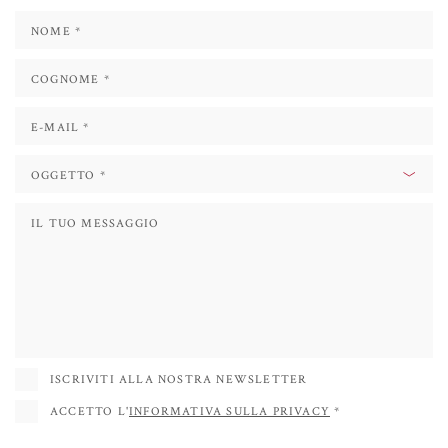
della fotografia commerciale
. Essendo nel campo degli ambienti digitali,
coltiva presto anche un grande interesse per le installazioni interattive.
Espone e collabora con la galleria d'arte contemporanea Die Mauer di Prato,
la EB Gallery di Los Angeles, la Galerie STP di Greifswald, in Germania e la
Sist’Art Gallery, Venezia.
ISCRIVITI ALLA NOSTRA NEWSLETTER
ACCETTO L'
INFORMATIVA SULLA PRIVACY
*