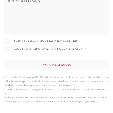
gallerie di primo piano come The Mayor Gallery (Londra), Galerie Vallois
(Parigi) e Friedman Gallery (New York), e ha partecipato a prestigiose fiere
d’arte come TEFAF Maastricht, Art Basel e Art Miami.
Dividendo il suo tempo tra gli studi di Dublino, Venezia, Madrid e l’Alvernia,
Patrick O’Reilly continua a dar forma a una visione poetica e giocosa della
scultura contemporanea.
ISCRIVITI ALLA NOSTRA NEWSLETTER
ACCETTO L'
INFORMATIVA SULLA PRIVACY
*
A fronte del Regolamento UE 679.2016 vi chiediamo di inserire i vostri dati previa visione
dell'informativa specifica e dei diritti che potete esercitare. Il conferimento e il trattamento dei
vostri dati personali sono necessari per il contatto con Sist’Art Gallery.
L'informativa completa e maggiori informazioni sul trattamento dei dati personali sono reperibili
qui
.
Per l'esercizio dei diritti previsti dal nuovo Regolamento Europeo in materia di protezione dei dati
personali potrai, in qualsiasi momento, inviare una mail all'indirizzo
gallery@sistart.org
.