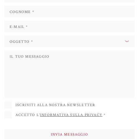
di mettere assieme creando nuove forme, oppure ripetendo la stessa
immagine ruotandola per raggiungere un effetto caleidoscopico.
Sin dal 2013 ha partecipato a varie esposizioni fotografiche sia personali che
collettive, nelle località di Mogliano, Bassano e Treviso.
Nel 2017 ha pubblicato il libro educativo per bambini intitolato “ASA,
ALIENO IN CASA”, illustrato dall’artista.
Nel 2018 è stato invitato a partecipare a ENTOMODENA - Fiera
Internazionale degli Insetti, dove ha esposto sue fotografie che raffiguravano
molte specie di artropodi, anche rare.
ISCRIVITI ALLA NOSTRA NEWSLETTER
ACCETTO L'
INFORMATIVA SULLA PRIVACY
*