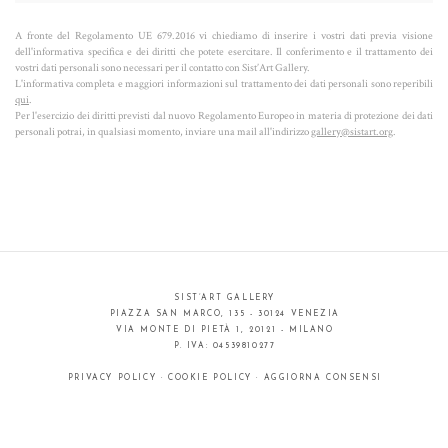
A fronte del Regolamento UE 679.2016 vi chiediamo di inserire i vostri dati previa visione
dell'informativa specifica e dei diritti che potete esercitare. Il conferimento e il trattamento dei
vostri dati personali sono necessari per il contatto con Sist’Art Gallery.
L'informativa completa e maggiori informazioni sul trattamento dei dati personali sono reperibili
qui
.
Per l'esercizio dei diritti previsti dal nuovo Regolamento Europeo in materia di protezione dei dati
personali potrai, in qualsiasi momento, inviare una mail all'indirizzo
gallery@sistart.org
.
SIST’ART GALLERY
PIAZZA SAN MARCO, 135 - 30124 VENEZIA
VIA MONTE DI PIETÀ 1, 20121 - MILANO
P. IVA: 04539810277
PRIVACY POLICY
·
COOKIE POLICY
·
AGGIORNA CONSENSI