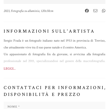
2023, Fotografia su alluminio, 120x50cm
INFORMAZIONI SULL'ARTISTA
Sergio Frada è un fotografo italiano nato nel 1953 in provincia di Treviso,
che attualmente vive tra il suo paese natale e il centro America.
Un appassionato di fotografia fin da giovane, si avvicina alla fotografia
professionale nel 2011, specializzandosi nel genere della macrofotografia.
Amante della natura e del viaggio, soprattutto nel centro e sud America e
LEGGI...
questo viene riflesso nelle sue opere, con un filone incentrato su piccole
specie animali locali, soprattutto artropodi.
CONTATTACI PER INFORMAZIONI,
Nel 2020, a causa della pandemia e non potendo più viaggiare, decide di
DISPONIBILITÀ E PREZZO
cambiare genere e stile, dedicandosi totalmente alla creazione di collage
fotografici.
I suoi soggetti prediletti sono i palazzi storici e i centri delle città, che cerca