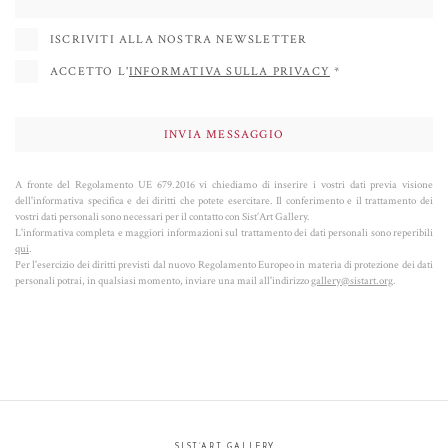
ambienti urbani, figure umane e animali, visioni cosmiche o astratte. Solo
dopo aver visualizzato l’immagine, l’artista la riempie di lettere e numeri
ISCRIVITI ALLA NOSTRA NEWSLETTER
simbolici,
creando un vero e proprio codice genetico dell’opera che definisce
ACCETTO L'
INFORMATIVA SULLA PRIVACY
*
i soggetti sia formalmente che concettualmente
. Secondo la Kabbalah
luriana, a cui fa riferimento Tobia Ravà,
lo scopo dell'artista è quello di
rivelare la luce
, illuminare gli occhi e l'anima dello spettatore.
Guardando i capolavori di Tobia Ravà, ognuno di noi è condotto da
A fronte del Regolamento UE 679.2016 vi chiediamo di inserire i vostri dati previa visione
dell'informativa specifica e dei diritti che potete esercitare. Il conferimento e il trattamento dei
bellissime immagini a riflettere su determinati valori: dalla conservazione
vostri dati personali sono necessari per il contatto con Sist’Art Gallery.
dell'ambiente alla storia della conoscenza, dall'atmosfera mistica dei luoghi
L'informativa completa e maggiori informazioni sul trattamento dei dati personali sono reperibili
qui
.
allo spazio infinito dell'universo.
Per l'esercizio dei diritti previsti dal nuovo Regolamento Europeo in materia di protezione dei dati
personali potrai, in qualsiasi momento, inviare una mail all'indirizzo
gallery@sistart.org
.
Tobia Ravà -
Algoritmi trascendentali
(formato pdf)
SIST’ART GALLERY