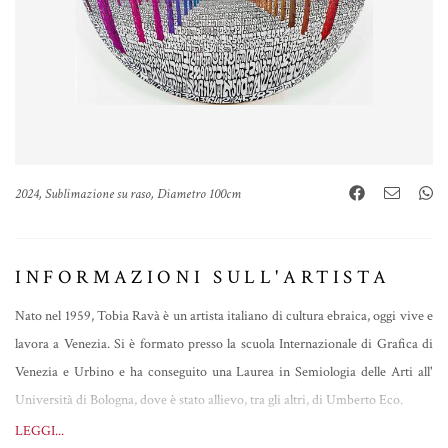
2024, Sublimazione su raso, Diametro 100cm
INFORMAZIONI SULL'ARTISTA
Nato nel 1959, Tobia Ravà è un artista italiano di cultura ebraica, oggi vive e
lavora a Venezia. Si è formato presso la scuola Internazionale di Grafica di
Venezia e Urbino e ha conseguito una Laurea in Semiologia delle Arti all'
Università di Bologna, dove è stato allievo, tra gli altri, di Umberto Eco.
Espone le proprie opere dal 1977 in Italia e all'estero, in note gallerie e musei.
LEGGI...