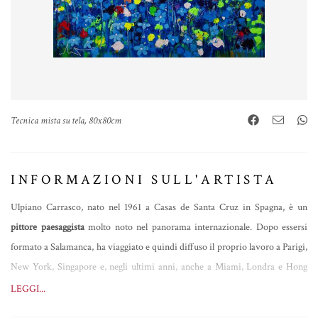
Tecnica mista su tela, 80x80cm
INFORMAZIONI SULL'ARTISTA
Ulpiano Carrasco, nato nel 1961 a Casas de Santa Cruz in Spagna, è un
pittore paesaggista
molto noto nel panorama internazionale. Dopo essersi
formato a Salamanca, ha viaggiato e quindi diffuso il proprio lavoro a Parigi,
New York, Singapore e, negli ultimi anni, anche a Miami, Londra e Hong
Kong. Resta però
fedele ai territori natali della Manchuela, dipingendo delle
LEGGI...
vedute analitiche di grande forza espressiva
, ma non solo. Sempre mutevole,