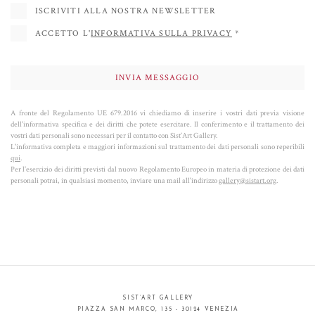
ISCRIVITI ALLA NOSTRA NEWSLETTER
ACCETTO L'
INFORMATIVA SULLA PRIVACY
*
A fronte del Regolamento UE 679.2016 vi chiediamo di inserire i vostri dati previa visione
dell'informativa specifica e dei diritti che potete esercitare. Il conferimento e il trattamento dei
vostri dati personali sono necessari per il contatto con Sist’Art Gallery.
L'informativa completa e maggiori informazioni sul trattamento dei dati personali sono reperibili
qui
.
Per l'esercizio dei diritti previsti dal nuovo Regolamento Europeo in materia di protezione dei dati
personali potrai, in qualsiasi momento, inviare una mail all'indirizzo
gallery@sistart.org
.
SIST’ART GALLERY
PIAZZA SAN MARCO, 135 - 30124 VENEZIA