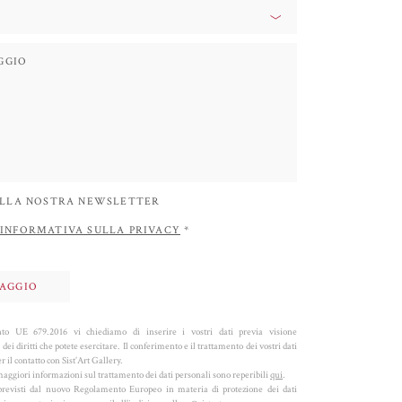
 ALLA NOSTRA NEWSLETTER
INFORMATIVA SULLA PRIVACY
*
o UE 679.2016 vi chiediamo di inserire i vostri dati previa visione
 dei diritti che potete esercitare. Il conferimento e il trattamento dei vostri dati
 il contatto con Sist’Art Gallery.
aggiori informazioni sul trattamento dei dati personali sono reperibili
qui
.
ti previsti dal nuovo Regolamento Europeo in materia di protezione dei dati