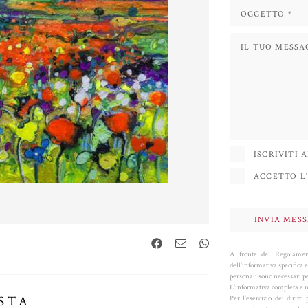
ISCRIVITI
ACCETTO L'
A fronte del Regolament
dell'informativa specifica e
personali sono necessari per
L'informativa completa e m
Per l'esercizio dei dirit
STA