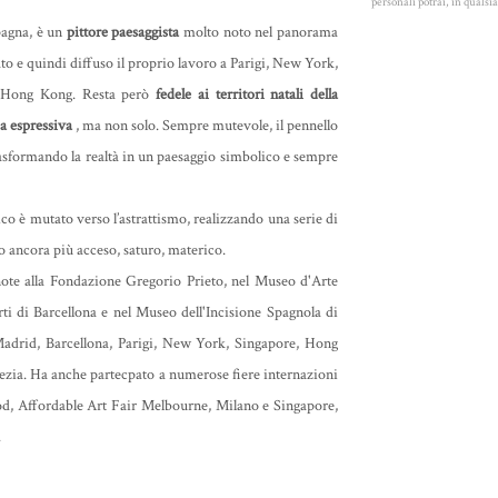
personali potrai, in quals
pagna, è un
pittore paesaggista
molto noto nel panorama
to e quindi diffuso il proprio lavoro a Parigi, New York,
e Hong Kong. Resta però
fedele ai territori natali della
za espressiva
, ma non solo. Sempre mutevole, il pennello
rasformando la realtà in un paesaggio simbolico e sempre
tico è mutato verso l’astrattismo, realizzando una serie di
to ancora più acceso, saturo, materico.
 note alla Fondazione Gregorio Prieto, nel Museo d'Arte
i di Barcellona e nel Museo dell'Incisione Spagnola di
 Madrid, Barcellona, Parigi, New York, Singapore, Hong
ezia. Ha anche partecpato a numerose fiere internazioni
d, Affordable Art Fair Melbourne, Milano e Singapore,
.