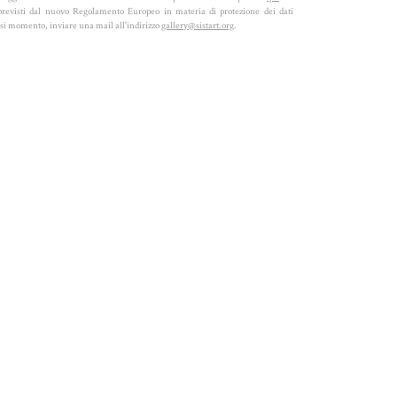
ti previsti dal nuovo Regolamento Europeo in materia di protezione dei dati
iasi momento, inviare una mail all'indirizzo
gallery@sistart.org
.