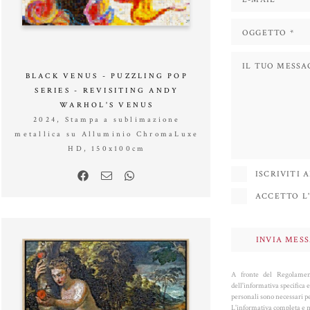
BLACK VENUS - PUZZLING POP
SERIES - REVISITING ANDY
WARHOL'S VENUS
2024, Stampa a sublimazione
metallica su Alluminio ChromaLuxe
HD, 150x100cm
ISCRIVITI
ACCETTO L'
A fronte del Regolament
dell'informativa specifica e
personali sono necessari per
L'informativa completa e m